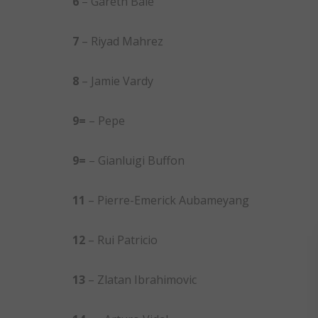
6
– Gareth Bale
7
– Riyad Mahrez
8
– Jamie Vardy
9=
– Pepe
9=
– Gianluigi Buffon
11
– Pierre-Emerick Aubameyang
12
– Rui Patricio
13
– Zlatan Ibrahimovic