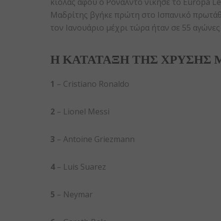
κιόλας αφού ο Ροναλντό νίκησε το Europa Le
Μαδρίτης βγήκε πρώτη στο Ισπανικό πρωτάθλ
τον Ιανουάριο μέχρι τώρα ήταν σε 55 αγώνες κ
Η ΚΑΤΑΤΑΞΗ ΤΗΣ ΧΡΥΣΗΣ
1
– Cristiano Ronaldo
2
– Lionel Messi
3
– Antoine Griezmann
4
– Luis Suarez
5
– Neymar