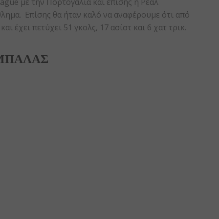
ague με την Πορτογαλία και επίσης η Ρεάλ
ημα. Επίσης θα ήταν καλό να αναφέρουμε ότι από
αι έχει πετύχει 51 γκολς, 17 ασίστ και 6 χατ τρικ.
 ΜΠΑΛΑΣ