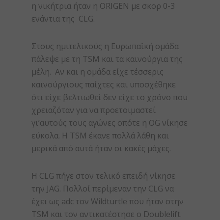
η νικήτρια ήταν η ORIGEN με σκορ 0-3
ενάντια της CLG.
Στους ημιτελικούς η Ευρωπαϊκή ομάδα
πάλεψε με τη TSM και τα καινούργια της
μέλη. Αν και η ομάδα είχε τέσσερις
καινούργιους παίχτες και υποσχέθηκε
ότι είχε βελτιωθεί δεν είχε το χρόνο που
χρειαζόταν για να προετοιμαστεί
γι’αυτούς τους αγώνες οπότε η OG νίκησε
εύκολα. Η TSM έκανε πολλά λάθη και
μερικά από αυτά ήταν οι κακές μάχες.
Η CLG πήγε στον τελικό επειδή νίκησε
την JAG. Πολλοί περίμεναν την CLG να
έχει ως adc τον Wildturtle που ήταν στην
TSM και τον αντικατέστησε ο Doublelift.