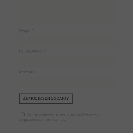
Όνομα
*
Ηλ. διεύθυνση
*
Ιστότοπος
Ναι, προσθέστε με στους παραλήπτες των
ενημερωτικών σας δελτίων.