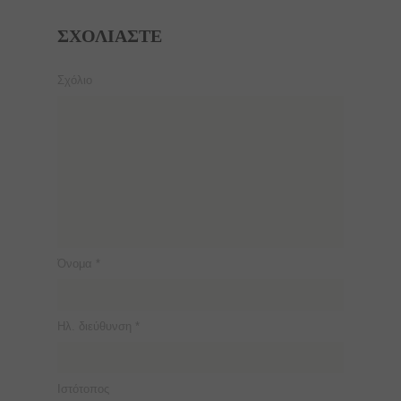
ΣΧΟΛΙΆΣΤΕ
Σχόλιο
Όνομα
*
Ηλ. διεύθυνση
*
Ιστότοπος