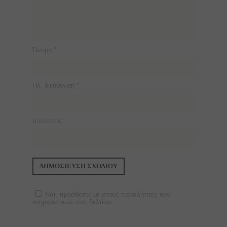
Όνομα
*
Ηλ. διεύθυνση
*
Ιστότοπος
Ναι, προσθέστε με στους παραλήπτες των
ενημερωτικών σας δελτίων.