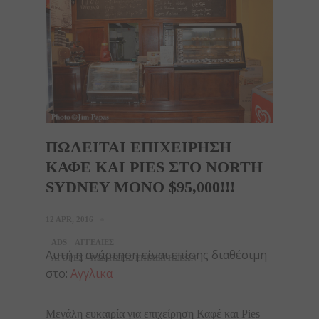
ΠΩΛΕΙΤΑΙ ΕΠΙΧΕΙΡΗΣΗ
ΚΑΦΕ ΚΑΙ PIES ΣΤΟ NORTH
SYDNEY ΜΟΝΟ $95,000!!!
12 APR, 2016
ADS
ΑΓΓΕΛΙΕΣ
Αυτή η ανάρτηση είναι επίσης διαθέσιμη
ΑΓΟΡΕΣ - ΠΩΛΗΣΕΙΣ ΕΠΙΧΕΙΡΗΣΕΩΝ
στο:
Αγγλικα
Μεγάλη ευκαιρία για επιχείρηση Καφέ και Pies