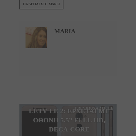
ΠΩΛΕΙΤΑΙ ΣΤΟ ΣΙΔΝΕΙ
MARIA
PREVIOUS ARTICLE
LETV LE 2: ΕΡΧΕΤΑΙ ΜΕ
ΟΘΟΝΗ 5.5” FULL HD,
DECA-CORE