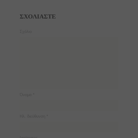
ΣΧΟΛΙΆΣΤΕ
Σχόλιο
Όνομα
*
Ηλ. διεύθυνση
*
Ιστότοπος