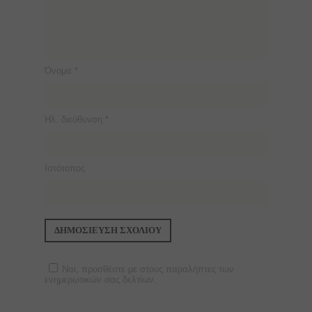
Όνομα
*
Ηλ. διεύθυνση
*
Ιστότοπος
Ναι, προσθέστε με στους παραλήπτες των
ενημερωτικών σας δελτίων.