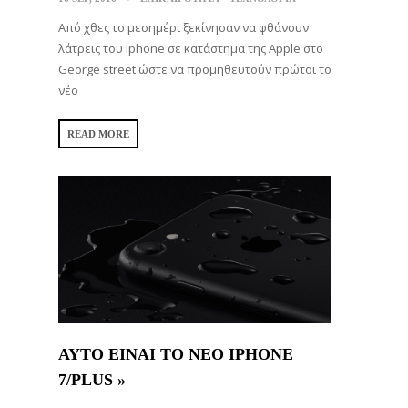
Από χθες το μεσημέρι ξεκίνησαν να φθάνουν
λάτρεις του Iphone σε κατάστημα της Apple στο
George street ώστε να προμηθευτούν πρώτοι το
νέο
READ MORE
ΑΥΤΟ ΕΙΝΑΙ ΤΟ ΝΕΟ IPHONE
7/PLUS »