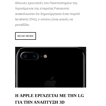
Ιάπωνες ερευνητές του Πανεπιστημίου της
Χιροσίμα και της εταιρείας Panasonic
ανακοίνωσαν ότι δημιούργησαν έναν πομπό
terahertz (THz), ο οποίος είναι ικανός να
μεταδίδει
READ MORE
Η APPLE ΕΡΓΑΖΕΤΑΙ ΜΕ ΤΗΝ LG
ΓΙΑ ΤΗΝ ΑΝΑΠΤΥΞΗ 3D