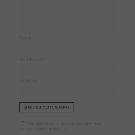
Όνομα
*
Ηλ. διεύθυνση
*
Ιστότοπος
Ναι, προσθέστε με στους παραλήπτες των
ενημερωτικών σας δελτίων.