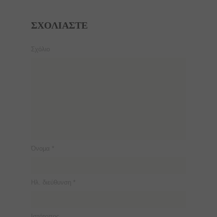
ΣΧΟΛΙΆΣΤΕ
Σχόλιο
Όνομα
*
Ηλ. διεύθυνση
*
Ιστότοπος