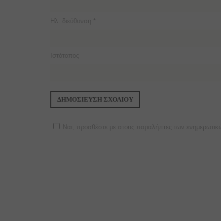
Ηλ. διεύθυνση
*
Ιστότοπος
Ναι, προσθέστε με στους παραλήπτες των ενημερωτικ