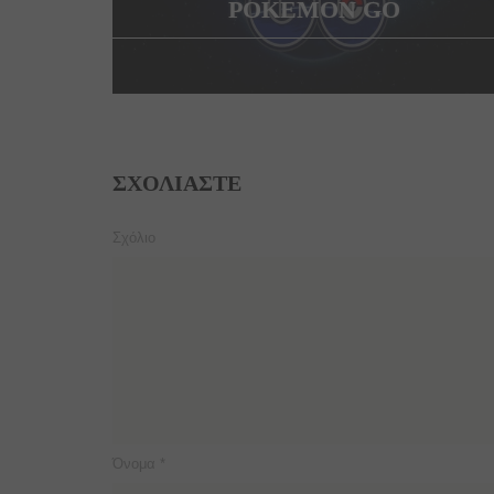
POKEMON GO
ΣΧΟΛΙΆΣΤΕ
Σχόλιο
Όνομα
*