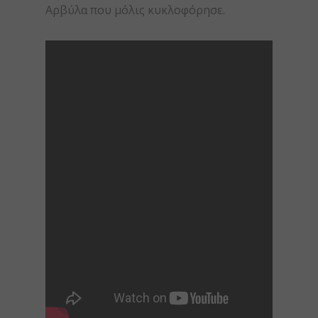
Αρβύλα που μόλις κυκλοφόρησε.