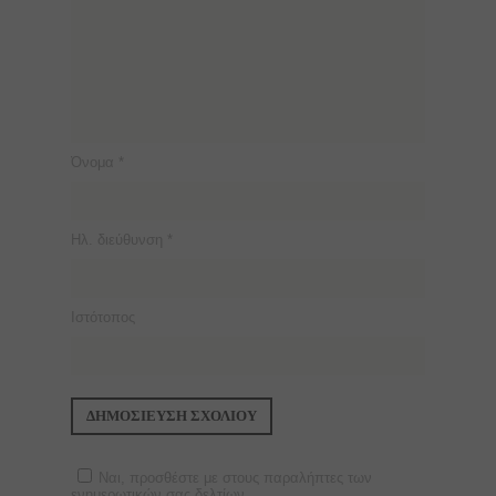
Όνομα
*
Ηλ. διεύθυνση
*
Ιστότοπος
Ναι, προσθέστε με στους παραλήπτες των
ενημερωτικών σας δελτίων.