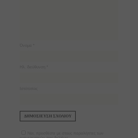
Όνομα
*
Ηλ. διεύθυνση
*
Ιστότοπος
Ναι, προσθέστε με στους παραλήπτες των
ενημερωτικών σας δελτίων.