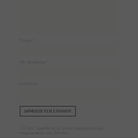
Όνομα
*
Ηλ. διεύθυνση
*
Ιστότοπος
Ναι, προσθέστε με στους παραλήπτες των
ενημερωτικών σας δελτίων.