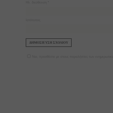
Ηλ. διεύθυνση
*
Ιστότοπος
Ναι, προσθέστε με στους παραλήπτες των ενημερωτικ