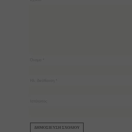
Όνομα
*
Ηλ. διεύθυνση
*
Ιστότοπος