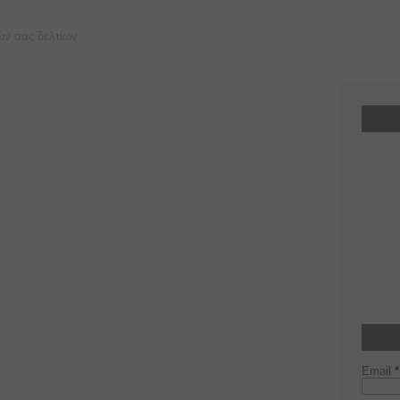
ών σας δελτίων.
Email
*