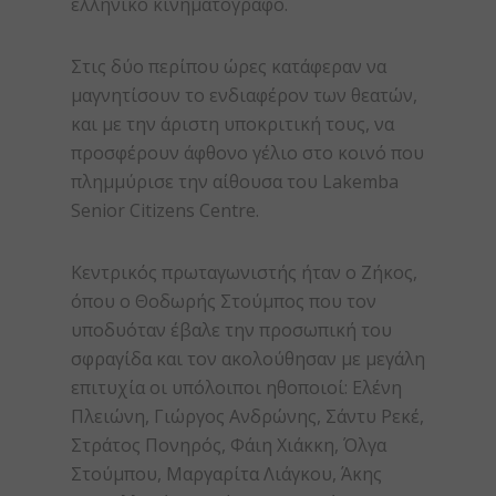
ελληνικό κινηματογράφο.
Στις δύο περίπου ώρες κατάφεραν να
μαγνητίσουν το ενδιαφέρον των θεατών,
και με την άριστη υποκριτική τους, να
προσφέρουν άφθονο γέλιο στο κοινό που
πλημμύρισε την αίθουσα του Lakemba
Senior Citizens Centre.
Κεντρικός πρωταγωνιστής ήταν ο Ζήκος,
όπου ο Θοδωρής Στούμπος που τον
υποδυόταν έβαλε την προσωπική του
σφραγίδα και τον ακολούθησαν με μεγάλη
επιτυχία οι υπόλοιποι ηθοποιοί: Ελένη
Πλειώνη, Γιώργος Ανδρώνης, Σάντυ Ρεκέ,
Στράτος Πονηρός, Φάιη Χιάκκη, Όλγα
Στούμπου, Μαργαρίτα Λιάγκου, Άκης