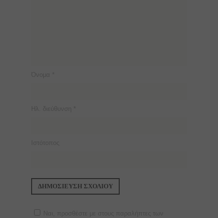
Όνομα
*
Ηλ. διεύθυνση
*
Ιστότοπος
Ναι, προσθέστε με στους παραλήπτες των