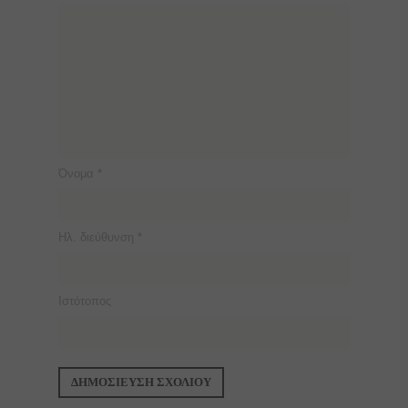
Όνομα
*
Ηλ. διεύθυνση
*
Ιστότοπος