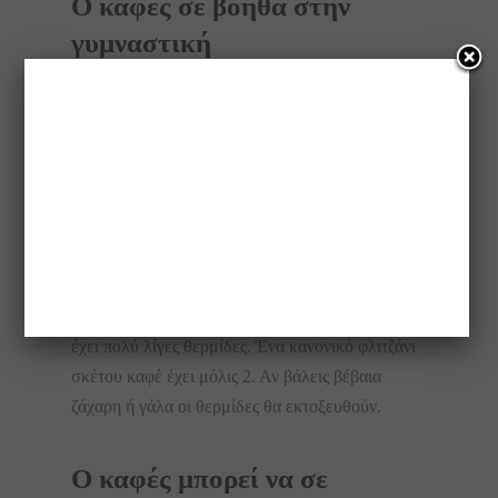
Ο καφές σε βοηθά στην
γυμναστική
Θέλεις λίγο περισσότερη ενέργεια για το πρωινό
σου τρέξιμο; Πιες καφέ! Έρευνες έχουν δείξει ότι
η καφεϊνη του καφέ μπορεί να βελτιώσει τη
σωματική αντοχή.
Ο καφές δεν παχαίνει
Ένας regular σκέτος καφές (χωρίς γάλα ή κρέμα)
έχει πολύ λίγες θερμίδες. Ένα κανονικό φλιτζάνι
σκέτου καφέ έχει μόλις 2. Αν βάλεις βέβαια
ζάχαρη ή γάλα οι θερμίδες θα εκτοξευθούν.
Ο καφές μπορεί να σε